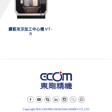
鑽銑攻牙加工中心機 VT-
7i
Copyright © ECOM PRECISION MACHINERY CO., LTD